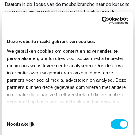
Daarom is de focus van de meubelbranche naar de kussens
gegaan en zijn we enkel bezig met het maken van de
mooiste kussens. Het team is nog steeds intact en
inmiddels werken we met een team van 10 personen. Het
bedenken, ontwerpen en werken met stoffen is onze
echte passie.
Deze website maakt gebruik van cookies
We gebruiken cookies om content en advertenties te
We hebben al vele kussens mogen ontwerpen en
personaliseren, om functies voor social media te bieden
produceren. Je kan onze kussens overal terugvinden in
en om ons websiteverkeer te analyseren. Ook delen we
allerlei interieurs- een huis met tuin, een appartement in de
informatie over uw gebruik van onze site met onze
stad, hotels, restaurants, beachclubs. We zien dat er
partners voor social media, adverteren en analyse. Deze
steeds meer vraag is naar mooie interieur accessoires, kijk
partners kunnen deze gegevens combineren met andere
bijvoorbeeld maar eens naar het aantal woonprogramma’s
informatie die u aan ze heeft verstrekt of die ze hebben
op televisie. Interieurdesign wordt steeds belangrijker. Wij
verzameld op basis van uw gebruik van hun services.
hebben ontzettend veel zin om de kussens voor jou op een
ambachtelijke manier te maken. Het enige wat jij nog hoeft
te doen is de kussens goed neerleggen
Toestemmingsselectie
Noodzakelijk
Op onze
inspiratiepagina
kun je vele voorbeelden van onze