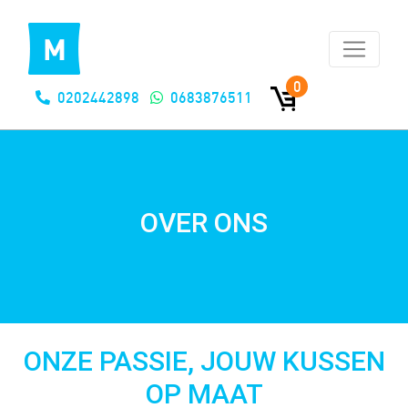
0
0202442898
0683876511
OVER ONS
ONZE PASSIE, JOUW KUSSEN
OP MAAT