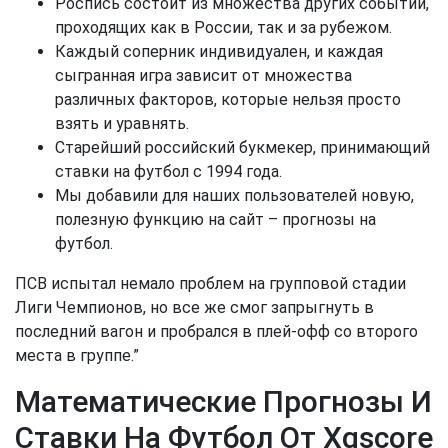
Роспись состоит из множества других событий,
проходящих как в России, так и за рубежом.
Каждый соперник индивидуален, и каждая
сыгранная игра зависит от множества
различных факторов, которые нельзя просто
взять и уравнять.
Старейший российский букмекер, принимающий
ставки на футбол с 1994 года.
Мы добавили для наших пользователей новую,
полезную функцию на сайт – прогнозы на
футбол.
ПСВ испытал немало проблем на групповой стадии
Лиги Чемпионов, но все же смог запрыгнуть в
последний вагон и пробрался в плей-офф со второго
места в группе.”
Математические Прогнозы И
Ставки На Футбол От Xgscore