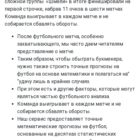
сложной группы. «Шмели» в итоге финишировали на
первой строчке, набрав 11 очков в шести матчах.
Команда выигрывает в каждом матче и не
собирается сбавлять обороты.
После футбольного матча, особенно
захватывающего, мы часто даем читателям
представление о матче.
Таким образом, чтобы обыграть букмекера,
нужно также строить точные прогнозы на
футбол на основе математики и полагаться на”
“удачу лишь в крайних случаях.
При этом есть и другие факторы, которые могут
являться частью футбольного анализа.
Команда выигрывает в каждом матче и не
собирается сбавлять обороты.
Наш сервис предоставляет точные
математические прогнозы на футбол,
основанные на десятках статистических