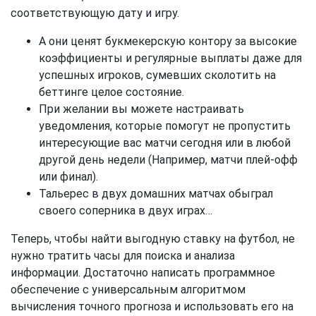
соответствующую дату и игру.
А они ценят букмекерскую контору за высокие
коэффициенты и регулярные выплаты даже для
успешных игроков, сумевших сколотить на
беттинге целое состояние.
При желании вы можете настраивать
уведомления, которые помогут не пропустить
интересующие вас матчи сегодня или в любой
другой день недели (Например, матчи плей-офф
или финал).
Тальерес в двух домашних матчах обыграл
своего соперника в двух играх…
Теперь, чтобы найти выгодную ставку на футбол, не
нужно тратить часы для поиска и анализа
информации. Достаточно написать программное
обеспечение с универсальным алгоритмом
вычисления точного прогноза и использовать его на