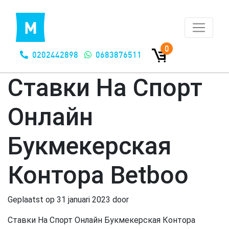
0
0202442898
0683876511
Ставки На Спорт
Онлайн
Букмекерская
Контора Betboo
Geplaatst op
31 januari 2023
door
Ставки На Спорт Онлайн Букмекерская Контора