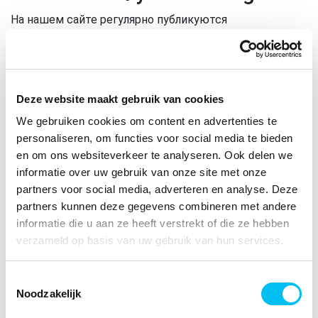
На нашем сайте регулярно публикуются
букмекерские ставки на футбол на сегодня с
развернутыми обоснованиями и точными прогнозами.
Футбольный портал №1 – так называют Oddspedia
многочисленные фанаты этого вида спорта. На сайте
Deze website maakt gebruik van cookies
представлены результаты крупнейших баталий,
We gebruiken cookies om content en advertenties te
ежедневно разыгрываемых по всему миру.
personaliseren, om functies voor social media te bieden
Отслеживайте результаты и онлайн-статистику
en om ons websiteverkeer te analyseren. Ook delen we
Олимпийских игр, и других мировых премьер-лиг, а
informatie over uw gebruik van onze site met onze
также любимых футбольных клубов из Европы,
partners voor social media, adverteren en analyse. Deze
Северной и Южной Америки, Африки, Азии, Австралии.
partners kunnen deze gegevens combineren met andere
Редкий букмекер не станет добавлять данный спорт
informatie die u aan ze heeft verstrekt of die ze hebben
в собственную роспись. Так что переживать
verzameld op basis van uw gebruik van hun services.
относительно того, что ставки на футбол
букмекерская контора примет, а выплату не сделает,
Toestemmingsselectie
точно не стоит. Одна из тех БК, которые ведут
Noodzakelijk
активную рекламную кампанию в интернете.