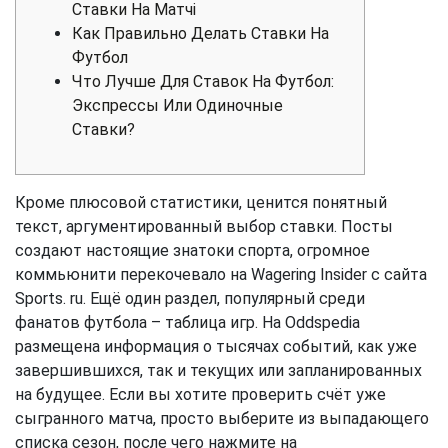
Ставки На Матчі
Как Правильно Делать Ставки На
Футбол
Что Лучше Для Ставок На Футбол:
Экспрессы Или Одиночные
Ставки?
Кроме плюсовой статистики, ценится понятный
текст, аргументированный выбор ставки. Посты
создают настоящие знатоки спорта, огромное
коммьюнити перекочевало на Wagering Insider с сайта
Sports. ru. Ещё один раздел, популярный среди
фанатов футбола – таблица игр. На Oddspedia
размещена информация о тысячах событий, как уже
завершившихся, так и текущих или запланированных
на будущее. Если вы хотите проверить счёт уже
сыгранного матча, просто выберите из выпадающего
списка сезон, после чего нажмите на