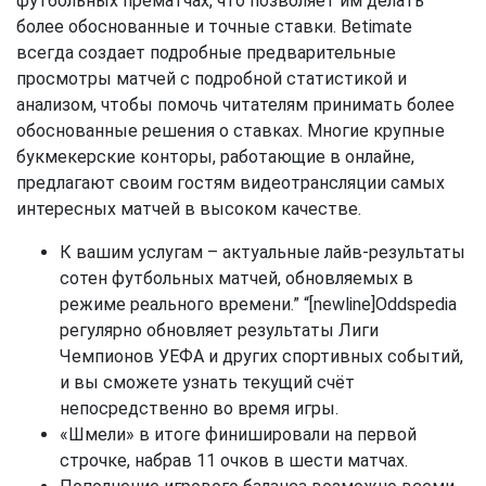
футбольных прематчах, что позволяет им делать
более обоснованные и точные ставки. Betimate
всегда создает подробные предварительные
просмотры матчей с подробной статистикой и
анализом, чтобы помочь читателям принимать более
обоснованные решения о ставках. Многие крупные
букмекерские конторы, работающие в онлайне,
предлагают своим гостям видеотрансляции самых
интересных матчей в высоком качестве.
К вашим услугам – актуальные лайв-результаты
сотен футбольных матчей, обновляемых в
режиме реального времени.” “[newline]Oddspedia
регулярно обновляет результаты Лиги
Чемпионов УЕФА и других спортивных событий,
и вы сможете узнать текущий счёт
непосредственно во время игры.
«Шмели» в итоге финишировали на первой
строчке, набрав 11 очков в шести матчах.