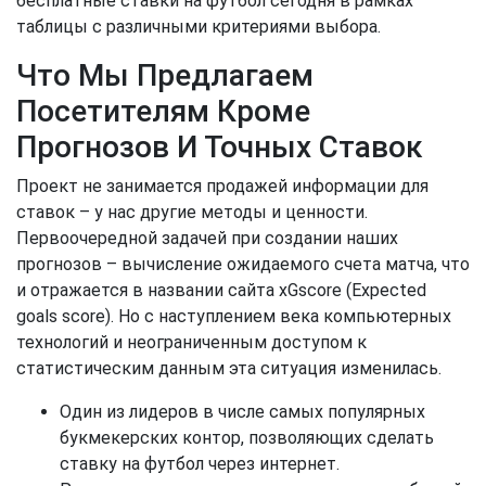
бесплатные ставки на футбол сегодня в рамках
таблицы с различными критериями выбора.
Что Мы Предлагаем
Посетителям Кроме
Прогнозов И Точных Ставок
Проект не занимается продажей информации для
ставок – у нас другие методы и ценности.
Первоочередной задачей при создании наших
прогнозов – вычисление ожидаемого счета матча, что
и отражается в названии сайта xGscore (Expected
goals score). Но с наступлением века компьютерных
технологий и неограниченным доступом к
статистическим данным эта ситуация изменилась.
Один из лидеров в числе самых популярных
букмекерских контор, позволяющих сделать
ставку на футбол через интернет.