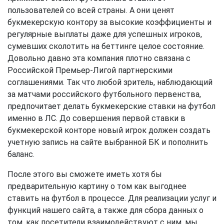
пользователей со всей страны. А они ценят
букмекерскую контору за высокие коэффициенты и
регулярные выплаты даже для успешных игроков,
сумевших сколотить на беттинге целое состояние.
Довольно давно эта компания плотно связана с
Российской Премьер-Лигой партнерскими
соглашениями. Так что любой зритель, наблюдающий
за матчами российского футбольного первенства,
предпочитает делать букмекерские ставки на футбол
именно в ЛС. До совершения первой ставки в
букмекерской конторе новый игрок должен создать
учетную запись на сайте выбранной БК и пополнить
баланс.
После этого вы сможете иметь хотя бы
предварительную картину о том как выгоднее
ставить на футбол в процессе. Для реализации услуг и
функций нашего сайта, а также для сбора данных о
том, как посетители взаимодействуют с ним, мы