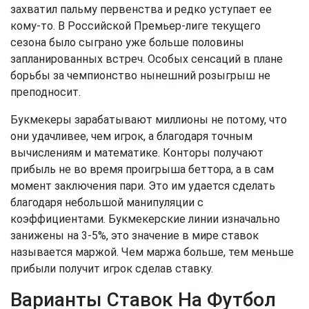
захватил пальму первенства и редко уступает ее
кому-то. В Российской Премьер-лиге текущего
сезона было сыграно уже больше половины
запланированных встреч. Особых сенсаций в плане
борьбы за чемпионство нынешний розыгрыш не
преподносит.
Букмекеры зарабатывают миллионы не потому, что
они удачливее, чем игрок, а благодаря точным
вычислениям и математике. Конторы получают
прибыль не во время проигрыша беттора, а в сам
момент заключения пари. Это им удается сделать
благодаря небольшой манипуляции с
коэффициентами. Букмекерские линии изначально
занижены на 3-5%, это значение в мире ставок
называется маржой. Чем маржа больше, тем меньше
прибыли получит игрок сделав ставку.
Варианты Ставок На Футбол