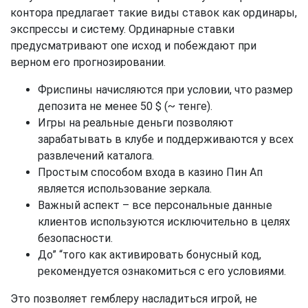
контора предлагает такие виды ставок как ординары,
экспрессы и систему. Ординарные ставки
предусматривают one исход и побеждают при
верном его прогнозировании.
Фриспины начисляются при условии, что размер
депозита не менее 50 $ (~ тенге).
Игры на реальные деньги позволяют
зарабатывать в клубе и поддерживаются у всех
развлечений каталога.
Простым способом входа в казино Пин Ап
является использование зеркала.
Важный аспект – все персональные данные
клиентов используются исключительно в целях
безопасности.
До” “того как активировать бонусный код,
рекомендуется ознакомиться с его условиями.
Это позволяет гемблеру насладиться игрой, не