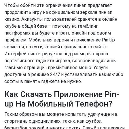
Чтобы обойти эти ограничения пинап предлагает
продолжить игру на официальном зеркале пин ап
казино. Аккаунты пользователей хранятся в онлайн
клубе в общей базе – поэтому на гемблинг
платформах вы будете играть онлайн под своим
профилем. Мобильная версия и приложение Pin Up
является, по сути, копией официального сайта.
Интерфейс интегрируется под размеры экрана
портативного гаджета игрока, воспроизводя лишь
главные страницы, примитивное меню. Услуги
доступны в режиме 24/7 и устанавливать какие-либо
софты в память гаджета не нужно.
Как Скачать Приложение Pin-
up На Мобильный Телефон?
Таким образом вы можете испытать удачу еще и в
спортивных дисциплинах, таких, как футбол,
баскетбол, хоккей и многих других. Служба поддержки