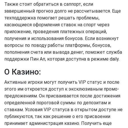
Также стоит обратиться в саппорт, если
завершенный прогноз долго не рассчитывается. Еще
техподдержка помогает решать проблемы,
касающиеся оформления ставок на спорт через
приложение, проведения платежных операций,
получения и использования бонусов. Если возникнут
вопросы по поводу работы платформы, бонусов,
пополнения счета или вывода денег, поможет служба
поддержки Пин Ап, которая доступна в режиме daily.
О Казино:
Активные игроки могут получить VIP статус и после
этого им откроется доступ к эксклюзивным промо-
предложениям. Он присваивается после достижения
определенной пороговой суммы по депозитам и
ставкам. Условия VIP статуса в открытом доступе не
публикуются, так как решение о его присвоении
принимает администрация казино. Получить еще