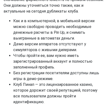
Они должны уточняться точно также, как и
актуальные на сегодня дубликаты клуба.
Как и в компьютерной, в мобильной версии
можно свободно проводить необходимые
денежные расчеты в Pin Up, и снимать
выигранные в автоматах деньги.
Демо версии аппаратов отсутствуют у
симуляторов с живыми дилерами.
Чтобы пройти ее, вам нужно иметь
зарегистрированный аккаунт и полностью
заполненный профиль.
Без регистрации посетителям доступны лишь
игры в демо-режиме.
Клуб Пинап — это лицензированное казино,
которое дорожит своей репутацией, поэтому
все пользователи должны пройти
идентификацию.