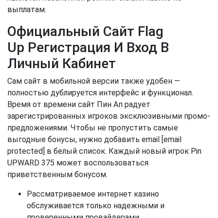
выплатам
.
Официальный Сайт Flag
Up Регистрация И Вход В
Личный Кабинет
Сам сайт в мобильной версии также удобен —
полностью дублируется интерфейс и функционал.
Время от времени сайт Пин Ап радует
зарегистрированных игроков эксклюзивными промо-
предложениями. Чтобы не пропустить самые
выгодные бонусы, нужно добавить email [email
protected] в белый список. Каждый новый игрок Pin
UPWARD 375 может воспользоваться
приветственным бонусом.
Рассматриваемое интернет казино
обслуживается только надежными и
проверенными провайдерами.