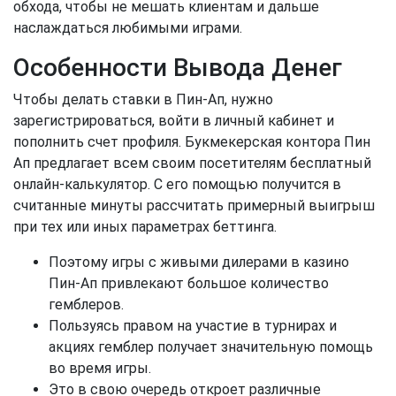
обхода, чтобы не мешать клиентам и дальше
наслаждаться любимыми играми.
Особенности Вывода Денег
Чтобы делать ставки в Пин-Ап, нужно
зарегистрироваться, войти в личный кабинет и
пополнить счет профиля. Букмекерская контора Пин
Ап предлагает всем своим посетителям бесплатный
онлайн-калькулятор. С его помощью получится в
считанные минуты рассчитать примерный выигрыш
при тех или иных параметрах беттинга.
Поэтому игры с живыми дилерами в казино
Пин-Ап привлекают большое количество
гемблеров.
Пользуясь правом на участие в турнирах и
акциях гемблер получает значительную помощь
во время игры.
Это в свою очередь откроет различные