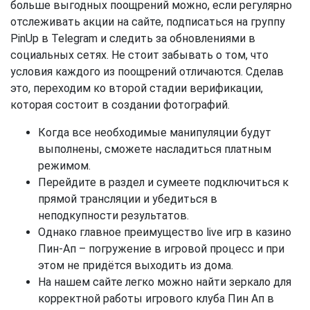
больше выгодных поощрений можно, если регулярно
отслеживать акции на сайте, подписаться на группу
PinUp в Telegram и следить за обновлениями в
социальных сетях. Не стоит забывать о том, что
условия каждого из поощрений отличаются. Сделав
это, переходим ко второй стадии верификации,
которая состоит в создании фотографий.
Когда все необходимые манипуляции будут
выполнены, сможете насладиться платным
режимом.
Перейдите в раздел и сумеете подключиться к
прямой трансляции и убедиться в
неподкупности результатов.
Однако главное преимущество live игр в казино
Пин-Ап – погружение в игровой процесс и при
этом не придётся выходить из дома.
На нашем сайте легко можно найти зеркало для
корректной работы игрового клуба Пин Ап в