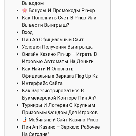
Выводом
Бонусы И Промокоды Pin-up
Как Пополнить Счет В Pinup Или
Вывести Выигрыш?
Вход
Пин Ап Официальный Сайт
Условия Получения Выигрыша
Онлайн Казино Pin-up – Играть В
Игровые Автоматы На Деньги
Как Найти И Опознать
Официальные Зеркала Flag Up Kz
Интерфейс Сайта
Как Зарегистрироваться В
Букмекерской Конторе Пин Ап?
Турниры И Лотереи С Крупным
Призовым Фондом Для Игроков
Мобильный Сайт Казино Pinup
Пин Ап Казино – Зеркало Рабочее
На Сегодня”