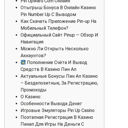
Pin Upward Com Онлайн
Отыгрыш Бонуса В Онлайн Казино
Pin Number Up С Выводом
Как Скачать Приложение Pin-up На
Мобильный Телефон?
Официальный Сайт Pinup — Обзор И
Навигация
Можно Ли Открыть Несколько
Аккаунтов?
Пополнение Счёта И Вывод
Средств В Казино Пин Ап
Актуальные Бонусы Пин Ап Казино
– Бездепозитные, За Регистрацию,
Промокоды
О Казино:
Особенности Вывода Денег
Игровые Эмуляторы Pin Up Casino
Поэтапная Регистрация В Казино
Пинап Для Игры На Деньги С