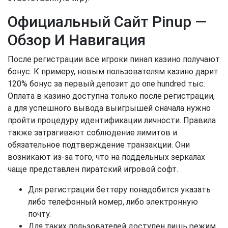
Официальный Сайт Pinup —
Обзор И Навигация
После регистрации все игроки пинап казино получают
бонус. К примеру, новым пользователям казино дарит
120% бонус за первый депозит до one hundred тыс.
Оплата в казино доступна только после регистрации,
а для успешного вывода выигрышей сначала нужно
пройти процедуру идентификации личности. Правила
также затрагивают соблюдение лимитов и
обязательное подтверждение транзакции. Они
возникают из-за того, что на поддельных зеркалах
чаще представлен пиратский игровой софт.
Для регистрации беттеру понадобится указать
либо телефонный номер, либо электронную
почту.
Для таких пользователей доступен лишь режим