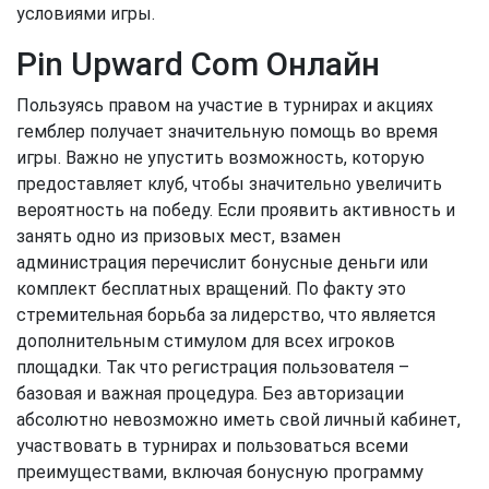
условиями игры.
Pin Upward Com Онлайн
Пользуясь правом на участие в турнирах и акциях
гемблер получает значительную помощь во время
игры. Важно не упустить возможность, которую
предоставляет клуб, чтобы значительно увеличить
вероятность на победу. Если проявить активность и
занять одно из призовых мест, взамен
администрация перечислит бонусные деньги или
комплект бесплатных вращений. По факту это
стремительная борьба за лидерство, что является
дополнительным стимулом для всех игроков
площадки. Так что регистрация пользователя –
базовая и важная процедура. Без авторизации
абсолютно невозможно иметь свой личный кабинет,
участвовать в турнирах и пользоваться всеми
преимуществами, включая бонусную программу