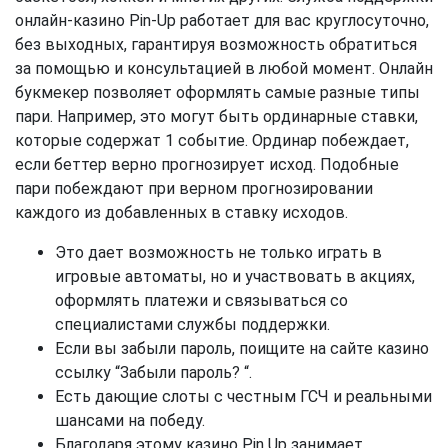
онлайн-казино Pin-Up работает для вас круглосуточно,
без выходных, гарантируя возможность обратиться
за помощью и консультацией в любой момент. Онлайн
букмекер позволяет оформлять самые разные типы
пари. Например, это могут быть ординарные ставки,
которые содержат 1 событие. Ординар побеждает,
если беттер верно прогнозирует исход. Подобные
пари побеждают при верном прогнозировании
каждого из добавленных в ставку исходов.
Это дает возможность не только играть в
игровые автоматы, но и участвовать в акциях,
оформлять платежи и связываться со
специалистами службы поддержки.
Если вы забыли пароль, поищите на сайте казино
ссылку “Забыли пароль? “.
Есть дающие слоты с честным ГСЧ и реальными
шансами на победу.
Благодаря этому казино Pin Up занимает