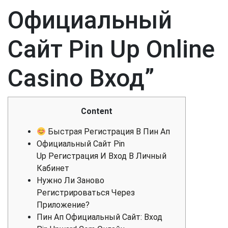
Официальный
Сайт Pin Up Online
Casino Вход”
Content
Быстрая Регистрация В Пин Ап
Официальный Сайт Pin
Up Регистрация И Вход В Личный
Кабинет
Нужно Ли Заново
Регистрироваться Через
Приложение?
Пин Ап Официальный Сайт: Вход